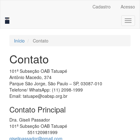
Navegação
Cadastro
Acesso
Principal
Conteúdo
Toggl
principal
naviga
Barra
Lateral
Início
Contato
Contato
101ª Subseção OAB Tatuapé
Antônio Macedo, 374
Parque São Jorge, São Paulo – SP, 03087-010
Telefone/ WhatsApp: (11) 2098-1999
Email: tatuape@oabsp.org.br
Contato Principal
Dra. Giseli Passador
101ª Subseção OAB Tatuapé
551120981999
Telefone
giselipassador@gmail.com