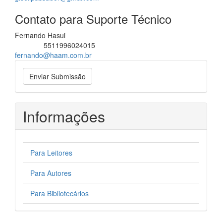
Contato para Suporte Técnico
Fernando Hasui
5511996024015
Telefone
fernando@haam.com.br
Enviar
Enviar Submissão
Submissão
Informações
Para Leitores
Para Autores
Para Bibliotecários