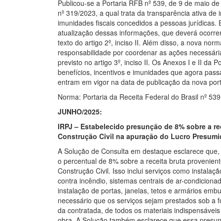
Publicou-se a Portaria RFB nº 539, de 9 de maio de 
nº 319/2023, a qual trata da transparência ativa de 
imunidades fiscais concedidos a pessoas jurídicas.
atualização dessas informações, que deverá ocorre
texto do artigo 2º, inciso II. Além disso, a nova no
responsabilidade por coordenar as ações necessária
previsto no artigo 3º, inciso II. Os Anexos I e II d
benefícios, incentivos e imunidades que agora pas
entram em vigor na data de publicação da nova port
Norma: Portaria da Receita Federal do Brasil nº 53
JUNHO/2025:
IRPJ – Estabelecido presunção de 8% sobre a re
Construção Civil na apuração do Lucro Presumi
A Solução de Consulta em destaque esclarece que, 
o percentual de 8% sobre a receita bruta provenien
Construção Civil. Isso inclui serviços como instalaçã
contra incêndio, sistemas centrais de ar-condicionad
instalação de portas, janelas, tetos e armários em
necessário que os serviços sejam prestados sob a f
da contratada, de todos os materiais indispensávei
obra. A Solução também esclarece que essa presunç