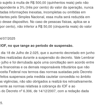
o sujeito à multa de R$ 500,00 (quinhentos reais) pelo não
spondente a 3% (três por cento) do valor da operação, nunca
stadas informações inexatas, incompletas ou omitidas em
ptantes pelo Simples Nacional, essa multa será reduzida em
 desse dispositivo. No caso de pessoas físicas, aplica-se a
 cento), não inferior a R$ 50,00 (cinquenta reais) do valor
14/07/2025
 IOF, no que tange ao período de suspensão.
o dia 18 de Julho de 2.025, que o aumento decretado em junho
ções realizadas durante a suspensão do decreto. Vale Lembrar
 julho e foi derrubada após uma conciliação sem acordo entre
s financeiras e os demais responsáveis tributários que não
eceita Federal nos termos das normas sustadas pelo Decreto
efeitos suspensos pela medida cautelar concedida no âmbito
 vigências, não são obrigados a realizá-los retroativamente.
mente as normas relativas à cobrança do IOF e ao
os do Decreto nº 6.306, de 14/12/2007, com a redação dada
5.