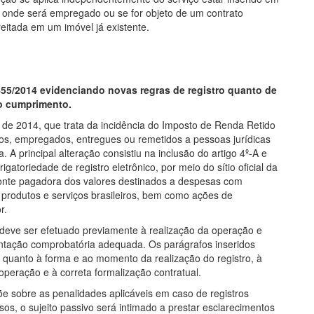
o onde será empregado ou se for objeto de um contrato
eitada em um imóvel já existente.
.455/2014 evidenciando novas regras de registro quanto de
ão cumprimento.
 de 2014, que trata da incidência do Imposto de Renda Retido
os, empregados, entregues ou remetidos a pessoas jurídicas
. A principal alteração consistiu na inclusão do artigo 4º-A e
igatoriedade de registro eletrônico, por meio do sítio oficial da
a fonte pagadora dos valores destinados a despesas com
rodutos e serviços brasileiros, bem como ações de
r.
 deve ser efetuado previamente à realização da operação e
ntação comprobatória adequada. Os parágrafos inseridos
e quanto à forma e ao momento da realização do registro, à
eração e à correta formalização contratual.
põe sobre as penalidades aplicáveis em caso de registros
s, o sujeito passivo será intimado a prestar esclarecimentos