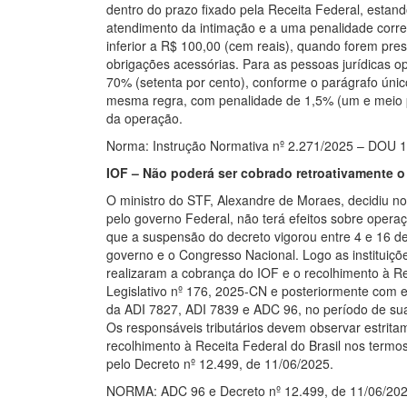
dentro do prazo fixado pela Receita Federal, estand
atendimento da intimação e a uma penalidade corre
inferior a R$ 100,00 (cem reais), quando forem pre
obrigações acessórias. Para as pessoas jurídicas o
70% (setenta por cento), conforme o parágrafo único
mesma regra, com penalidade de 1,5% (um e meio por
da operação.
Norma: Instrução Normativa nº 2.271/2025 – DOU 
IOF – Não poderá ser cobrado retroativamente o
O ministro do STF, Alexandre de Moraes, decidiu n
pelo governo Federal, não terá efeitos sobre opera
que a suspensão do decreto vigorou entre 4 e 16 de
governo e o Congresso Nacional. Logo as instituiçõe
realizaram a cobrança do IOF e o recolhimento à R
Legislativo nº 176, 2025-CN e posteriormente com 
da ADI 7827, ADI 7839 e ADC 96, no período de suas
Os responsáveis tributários devem observar estrita
recolhimento à Receita Federal do Brasil nos term
pelo Decreto nº 12.499, de 11/06/2025.
NORMA: ADC 96 e Decreto nº 12.499, de 11/06/202