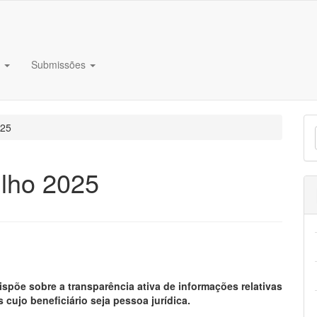
e
Submissões
E
025
S
ulho 2025
ispõe sobre a transparência ativa de informações relativas
 cujo beneficiário seja pessoa jurídica.