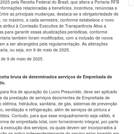
2025 pela Receita Federal do Brasil, que altera a Portaria RFB
informações relacionadas a benefícios, incentivos, renúncias e
 Entre as principais mudanças, destaca-se a obrigatoriedade de
r, no máximo, a cada semestre, conforme estabelece o novo
rma atribui à Comissão Executiva de Transparência Ativa a
s para garantir essas atualizações periódicas, conforme
a Portaria também foram modificados, com a inclusão de novos
sam a ser abrangidos pela regulamentação. As alterações
aria, ou seja, em 9 de maio de 2025.
9 de 9 de maio de 2025.
ceita bruta de determinados serviços de Empreitada de
do.
para fins de apuração do Lucro Presumido, deve ser aplicado
te da prestação de serviços decorrentes de Empreitada de
o elétrica, hidráulica, sanitária, de gás, sistemas de prevenção
o, ventilação e refrigeração, além de serviços de pintura e
butidos. Contudo, para que esse enquadramento seja válido, é
orma de empreitada total, com fornecimento integral, por parte
s à execução dos serviços, os quais devem ser incorporados à
ão se aplica independentemente do serviço estar inserido em