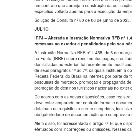
um contrato que abranja a construção da edificaçã
específico voltado apenas para a execução da empr
Solução de Consulta nº 80 de 06 de junho de 2025.
JULHO
IRPJ – Alterada a Instrução Normativa RFB nº 1
remessas ao exterior e penalidades pelo seu n
A Instrução Normativa RFB nº 1.455, de 6 de março
na Fonte (IRRF) sobre rendimentos pagos, creditad
domiciliadas no exterior, foi recentemente modificada
de seus parágrafos 1º ao 7º, os quais instituem a obr
Receita Federal do Brasil na internet, por parte d
pesquisas de mercado, promoção e propaganda de p
promoção de destinos turísticos nacionais no exterio
De acordo com as novas disposições, esse registro
deve estar amparado por contrato formal e docume
detalham os requisitos a serem cumpridos, inclusiv
obrigatoriedade de documentação que comprove a op
Além disso, foi acrescentado o artigo 4º-B, que dis
efetuados com incorreções ou omissões. Nesses caso