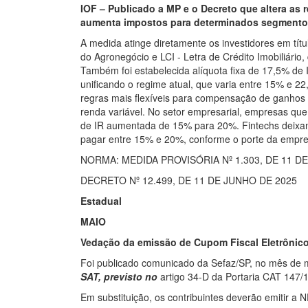
IOF – Publicado a MP e o Decreto que altera as r
aumenta impostos para determinados segmentos
A medida atinge diretamente os investidores em tít
do Agronegócio e LCI - Letra de Crédito Imobiliário
Também foi estabelecida alíquota fixa de 17,5% de I
unificando o regime atual, que varia entre 15% e 2
regras mais flexíveis para compensação de ganhos e
renda variável. No setor empresarial, empresas que 
de IR aumentada de 15% para 20%. Fintechs deixam
pagar entre 15% e 20%, conforme o porte da empre
NORMA: MEDIDA PROVISÓRIA Nº 1.303, DE 11 D
DECRETO Nº 12.499, DE 11 DE JUNHO DE 2025
Estadual
MAIO
Vedação da emissão de Cupom Fiscal Eletrônico
Foi publicado comunicado da Sefaz/SP, no mês de m
SAT, previsto no
artigo 34-D da Portaria CAT 147/1
Em substituição, os contribuintes deverão emitir a