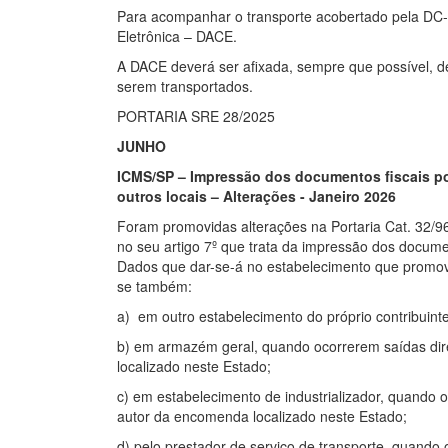
Para acompanhar o transporte acobertado pela DC-e
Eletrônica – DACE.
A DACE deverá ser afixada, sempre que possível, d
serem transportados.
PORTARIA SRE 28/2​​025
JUNHO
ICMS/SP – Impressão dos documentos fiscais p
outros locais – Alterações - Janeiro 2026
Foram promovidas alterações na Portaria Cat. 32/96
no seu artigo 7º que trata da impressão dos docume
Dados que dar-se-á no estabelecimento que promove
se também:
a) em outro estabelecimento do próprio contribuinte
b) em armazém geral, quando ocorrerem saídas dire
localizado neste Estado;
c) em estabelecimento de industrializador, quando 
autor da encomenda localizado neste Estado;
d) pelo prestador de serviço de transporte, quando 